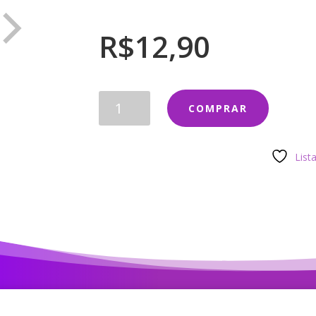
R$
12,90
TESÃO
COMPRAR
DE
ÉGUA
quantidade
List