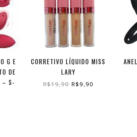
O G E
CORRETIVO LÍQUIDO MISS
ANE
TO DE
LARY
 – S-
O
O
R$
19,90
R$
9,90
preço
preço
original
atual
era:
é:
R$19,90.
R$9,90.