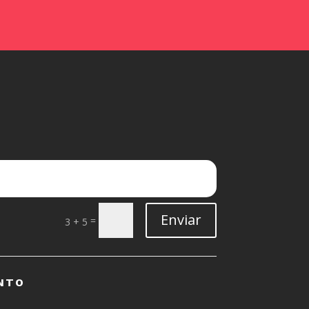
Enviar
=
3 + 5
NTO