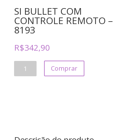
SI BULLET COM
CONTROLE REMOTO –
8193
R$
342,90
SI
Comprar
BULLET
COM
CONTROLE
REMOTO
-
8193
quantidade
Descrição do produto