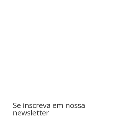
Salvar meus dados neste navegador para a
próxima vez que eu comentar.
Enviar
Se inscreva em nossa
newsletter