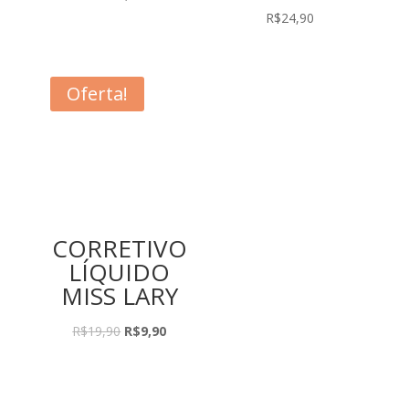
R$
24,90
Oferta!
CORRETIVO
LÍQUIDO
MISS LARY
O
O
R$
19,90
R$
9,90
preço
preço
original
atual
era:
é: