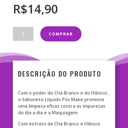
R$
14,90
SABONETE
COMPRAR
LIQUIDO
POS
MAKE
EFEITO
DETOX
CHA
DESCRIÇÃO DO PRODUTO
VERDE
E
AGUA
Com o poder do Chá Branco e do Hibisco ,
DE
o Sabonete Líquido Pós Make promove
COCO-
uma limpeza eficaz contra as impurezas
FACE
do dia a dia e a Maquiagem.
BEAUTIFUL
quantidade
Com extrato de Chá Branco e Hibisco