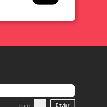
Enviar
=
14 + 13