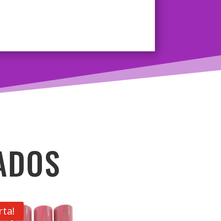
ADOS
rta!