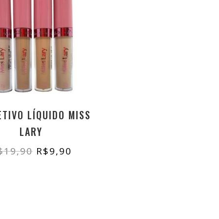
TIVO LÍQUIDO MISS
LARY
O
O
$
19,90
R$
9,90
preço
preço
original
atual
era:
é:
R$19,90.
R$9,90.