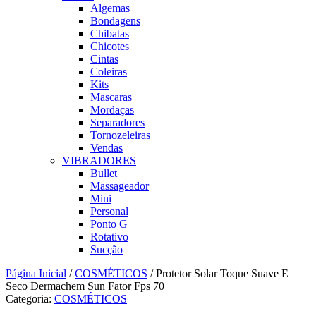
Algemas
Bondagens
Chibatas
Chicotes
Cintas
Coleiras
Kits
Mascaras
Mordaças
Separadores
Tornozeleiras
Vendas
VIBRADORES
Bullet
Massageador
Mini
Personal
Ponto G
Rotativo
Sucção
Página Inicial
/
COSMÉTICOS
/ Protetor Solar Toque Suave E
Seco Dermachem Sun Fator Fps 70
Categoria:
COSMÉTICOS