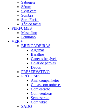
Sabonete
Sérum
Skyn care
Sombra
Soro Facial
Tônico facial
PERFUMES
Masculino
Feminino
VER +
BRINCADEIRAS
Algemas
Baralhos
Canetas beijáveis
Colar de perolas
Dados
PRESERVATIVO
PRÓTESES
Anel companheiro
Cintas com próteses
Com escroto
Com ventosas
Sem escroto
Com vibro
SADO