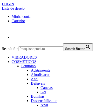
LOGIN
Lista de desejo
Minha conta
Carrinho
Search for:
Search Button
VIBRADORES
COSMÉTICOS
Feminino
Adstringente
Afrodisíacos
Anal
Beijáveis
Canetas
Gel
Bolinhas
Dessensibilizante
Anal