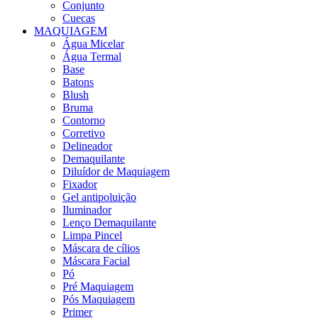
Conjunto
Cuecas
MAQUIAGEM
Água Micelar
Água Termal
Base
Batons
Blush
Bruma
Contorno
Corretivo
Delineador
Demaquilante
Diluídor de Maquiagem
Fixador
Gel antipoluição
Iluminador
Lenço Demaquilante
Limpa Pincel
Máscara de cílios
Máscara Facial
Pó
Pré Maquiagem
Pós Maquiagem
Primer