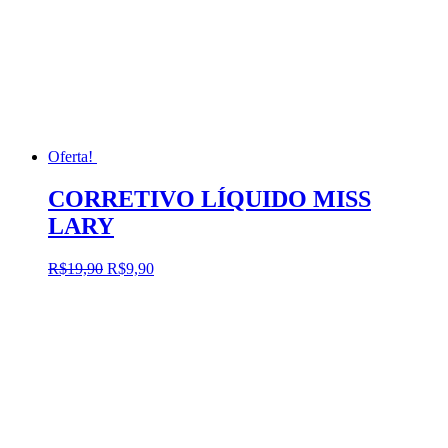
Oferta!
CORRETIVO LÍQUIDO MISS
LARY
O
O
R$
19,90
R$
9,90
preço
preço
original
atual
era:
é:
R$19,90.
R$9,90.