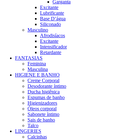
Garganta
Excitante
Lubrificante
Base D’água
Siliconado
Masculino
Afrodisíacos
Excitante
Intensificador
Retardante
FANTASIAS
Feminina
Masculina
HIGIENE E BANHO
Creme Corporal
Desodorante íntimo
Ducha higiênica
Espumas de banho
Higienizadores
Óleos corporal
Sabonete íntimo
Sais de banho
Talco
LINGERIES
Calcinhas