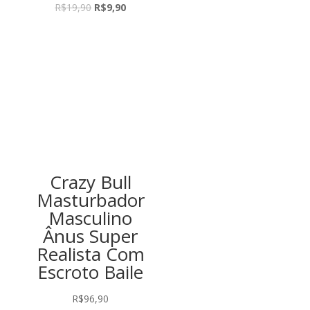
O
O
R$
19,90
R$
9,90
preço
preço
original
atual
era:
é:
R$19,90.
R$9,90.
Crazy Bull
Masturbador
Masculino
Ânus Super
Realista Com
Escroto Baile
R$
96,90