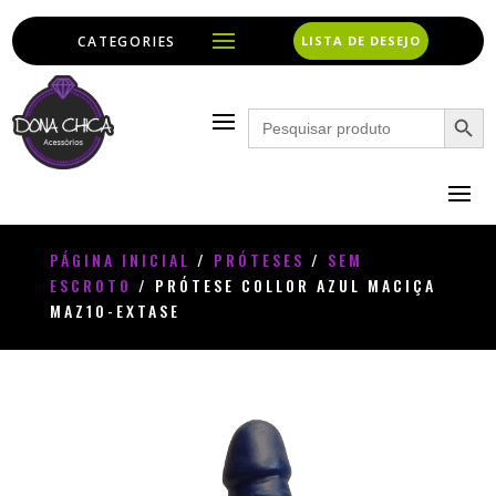
LISTA DE DESEJO
Search Button
Search
for:
PÁGINA INICIAL
/
PRÓTESES
/
SEM
ESCROTO
/ PRÓTESE COLLOR AZUL MACIÇA
MAZ10-EXTASE