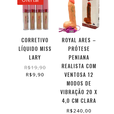
CORRETIVO
ROYAL ARES –
LÍQUIDO MISS
PRÓTESE
LARY
PENIANA
REALISTA COM
O
R$
19,90
preço
VENTOSA 12
O
R$
9,90
original
preço
MODOS DE
era:
atual
VIBRAÇÃO 20 X
R$19,90.
é:
4,0 CM CLARA
R$9,90.
R$
240,00