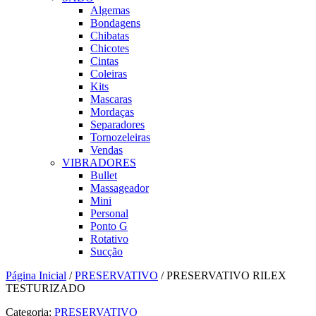
Algemas
Bondagens
Chibatas
Chicotes
Cintas
Coleiras
Kits
Mascaras
Mordaças
Separadores
Tornozeleiras
Vendas
VIBRADORES
Bullet
Massageador
Mini
Personal
Ponto G
Rotativo
Sucção
Página Inicial
/
PRESERVATIVO
/ PRESERVATIVO RILEX
TESTURIZADO
Categoria:
PRESERVATIVO