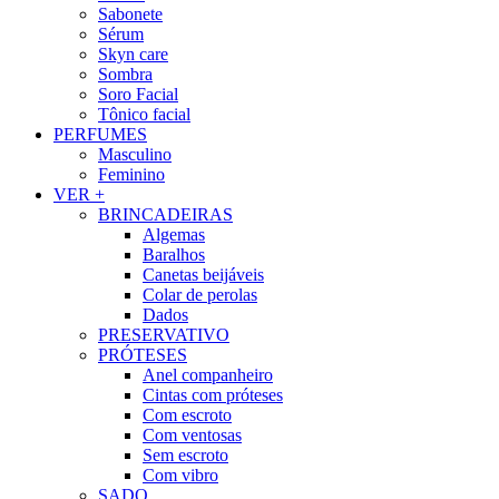
Sabonete
Sérum
Skyn care
Sombra
Soro Facial
Tônico facial
PERFUMES
Masculino
Feminino
VER +
BRINCADEIRAS
Algemas
Baralhos
Canetas beijáveis
Colar de perolas
Dados
PRESERVATIVO
PRÓTESES
Anel companheiro
Cintas com próteses
Com escroto
Com ventosas
Sem escroto
Com vibro
SADO