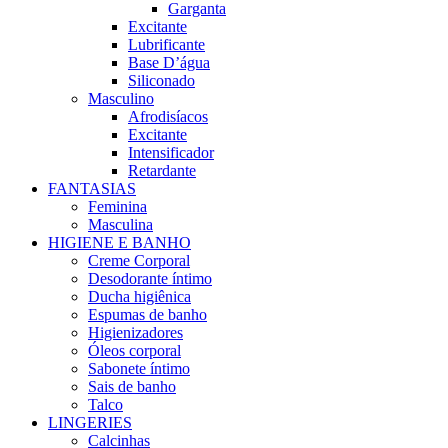
Garganta
Excitante
Lubrificante
Base D’água
Siliconado
Masculino
Afrodisíacos
Excitante
Intensificador
Retardante
FANTASIAS
Feminina
Masculina
HIGIENE E BANHO
Creme Corporal
Desodorante íntimo
Ducha higiênica
Espumas de banho
Higienizadores
Óleos corporal
Sabonete íntimo
Sais de banho
Talco
LINGERIES
Calcinhas