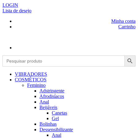
LOGIN
Lista de desejo
Minha conta
Carrinho
Search Button
Search
for:
VIBRADORES
COSMÉTICOS
Feminino
Adstringente
Afrodisíacos
Anal
Beijáveis
Canetas
Gel
Bolinhas
Dessensibilizante
Anal