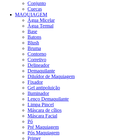
Conjunto
Cuecas
MAQUIAGEM
Água Micelar
Água Termal
Base
Batons
Blush
Bruma
Contorno
Corretivo
Delineador
Demaquilante
Diluídor de Maquiagem
Fixador
Gel antipoluição
Iluminador
Lenço Demaquilante
Limpa Pincel
Máscara de cílios
Máscara Facial
Pó
Pré Maquiagem
Pós Maquiagem
Primer