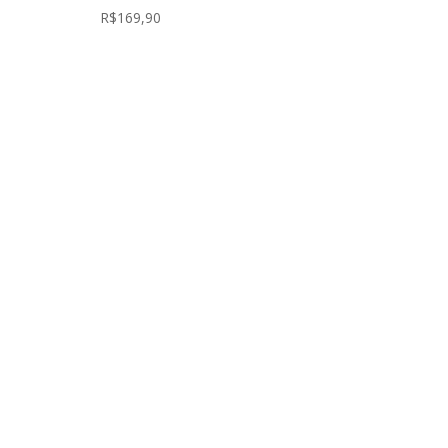
R$
169,90
Rever
Seja o primeiro a avaliar “PRESERVATIVO RILEX
SENSITIVE EXTRA FINO PACOTE COM 8 UN”
O seu endereço de e-mail não será publicado.
Campos