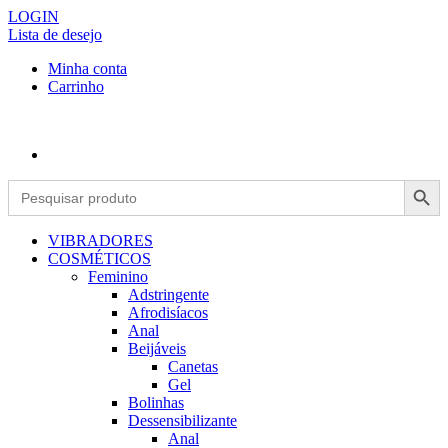
LOGIN
Lista de desejo
Minha conta
Carrinho
Search Button
Search
for:
VIBRADORES
COSMÉTICOS
Feminino
Adstringente
Afrodisíacos
Anal
Beijáveis
Canetas
Gel
Bolinhas
Dessensibilizante
Anal