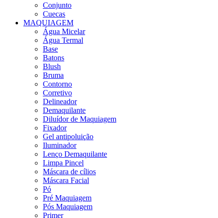
Conjunto
Cuecas
MAQUIAGEM
Água Micelar
Água Termal
Base
Batons
Blush
Bruma
Contorno
Corretivo
Delineador
Demaquilante
Diluídor de Maquiagem
Fixador
Gel antipoluição
Iluminador
Lenço Demaquilante
Limpa Pincel
Máscara de cílios
Máscara Facial
Pó
Pré Maquiagem
Pós Maquiagem
Primer