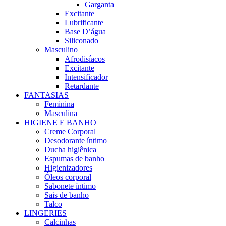
Garganta
Excitante
Lubrificante
Base D’água
Siliconado
Masculino
Afrodisíacos
Excitante
Intensificador
Retardante
FANTASIAS
Feminina
Masculina
HIGIENE E BANHO
Creme Corporal
Desodorante íntimo
Ducha higiênica
Espumas de banho
Higienizadores
Óleos corporal
Sabonete íntimo
Sais de banho
Talco
LINGERIES
Calcinhas