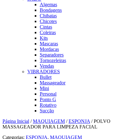
Algemas
Bondagens
Chibatas
Chicotes
Cintas
Coleiras
Kits
Mascaras
Mordaças
Separadores
Tornozeleiras
Vendas
VIBRADORES
Bullet
Massageador
Mini
Personal
Ponto G
Rotativo
Sucção
Página Inicial
/
MAQUIAGEM
/
ESPONJA
/ POLVO
MASSAGEADOR PARA LIMPEZA FACIAL
Categorias:
ESPONJA
,
MAQUIAGEM