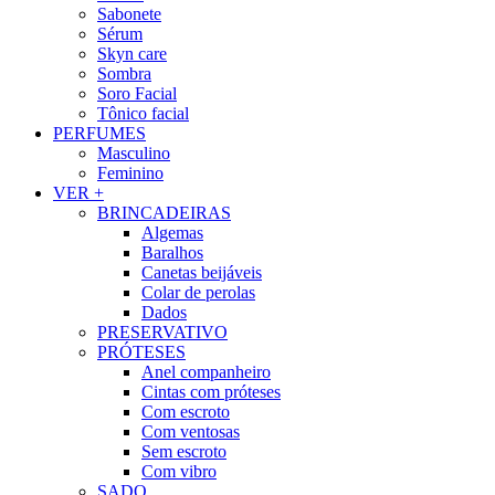
Sabonete
Sérum
Skyn care
Sombra
Soro Facial
Tônico facial
PERFUMES
Masculino
Feminino
VER +
BRINCADEIRAS
Algemas
Baralhos
Canetas beijáveis
Colar de perolas
Dados
PRESERVATIVO
PRÓTESES
Anel companheiro
Cintas com próteses
Com escroto
Com ventosas
Sem escroto
Com vibro
SADO