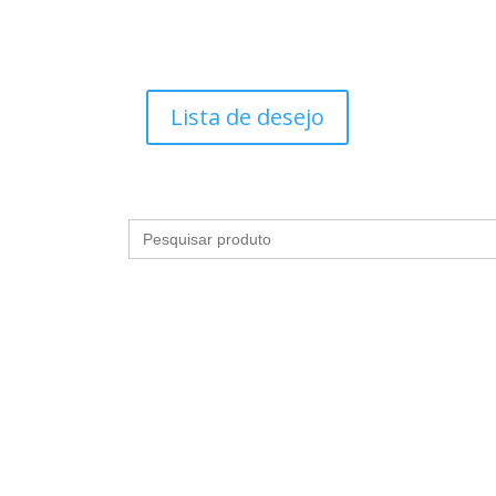
Lista de desejo
Search
for:
S
HIGIENE E BANHO
LINGERIES
MAQUIAGEM