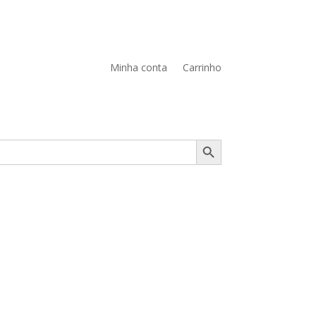
Minha conta
Carrinho
Search Button
PERFUMES
VER +