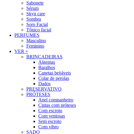
Sabonete
Sérum
Skyn care
Sombra
Soro Facial
Tônico facial
PERFUMES
Masculino
Feminino
VER +
BRINCADEIRAS
Algemas
Baralhos
Canetas beijáveis
Colar de perolas
Dados
PRESERVATIVO
PRÓTESES
Anel companheiro
Cintas com próteses
Com escroto
Com ventosas
Sem escroto
Com vibro
SADO