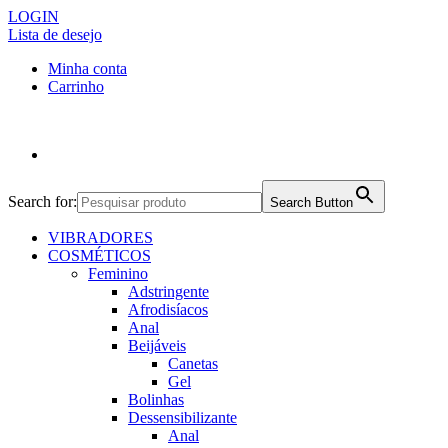
LOGIN
Lista de desejo
Minha conta
Carrinho
Search for:
Search Button
VIBRADORES
COSMÉTICOS
Feminino
Adstringente
Afrodisíacos
Anal
Beijáveis
Canetas
Gel
Bolinhas
Dessensibilizante
Anal