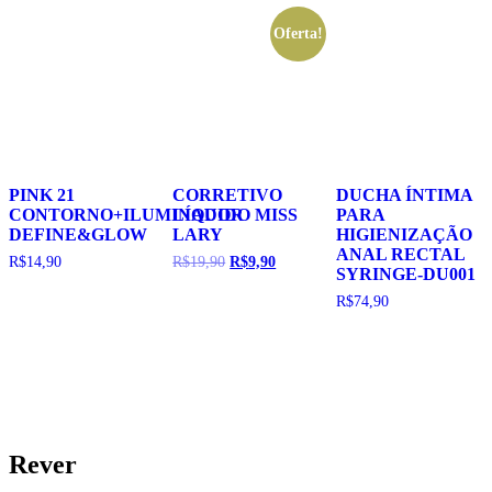
Oferta!
PINK 21
CORRETIVO
DUCHA ÍNTIMA
CONTORNO+ILUMINADOR
LÍQUIDO MISS
PARA
DEFINE&GLOW
LARY
HIGIENIZAÇÃO
ANAL RECTAL
O
O
R$
14,90
R$
19,90
R$
9,90
SYRINGE-DU001
preço
preço
original
atual
R$
74,90
era:
é:
R$19,90.
R$9,90.
Rever