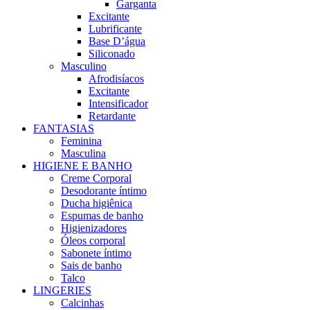
Garganta
Excitante
Lubrificante
Base D’água
Siliconado
Masculino
Afrodisíacos
Excitante
Intensificador
Retardante
FANTASIAS
Feminina
Masculina
HIGIENE E BANHO
Creme Corporal
Desodorante íntimo
Ducha higiênica
Espumas de banho
Higienizadores
Óleos corporal
Sabonete íntimo
Sais de banho
Talco
LINGERIES
Calcinhas