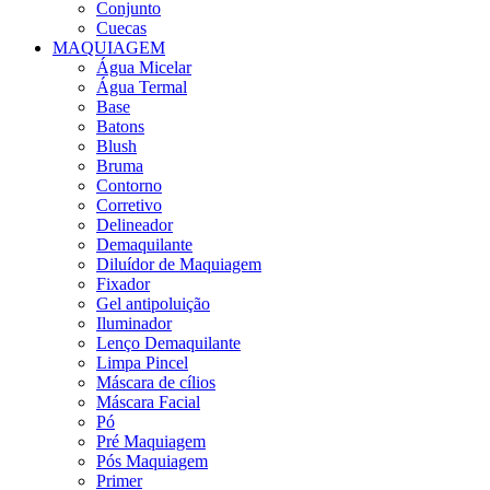
Conjunto
Cuecas
MAQUIAGEM
Água Micelar
Água Termal
Base
Batons
Blush
Bruma
Contorno
Corretivo
Delineador
Demaquilante
Diluídor de Maquiagem
Fixador
Gel antipoluição
Iluminador
Lenço Demaquilante
Limpa Pincel
Máscara de cílios
Máscara Facial
Pó
Pré Maquiagem
Pós Maquiagem
Primer