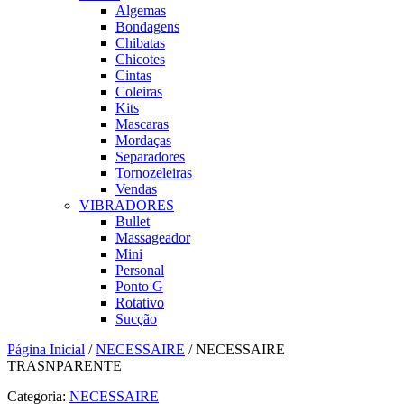
Algemas
Bondagens
Chibatas
Chicotes
Cintas
Coleiras
Kits
Mascaras
Mordaças
Separadores
Tornozeleiras
Vendas
VIBRADORES
Bullet
Massageador
Mini
Personal
Ponto G
Rotativo
Sucção
Página Inicial
/
NECESSAIRE
/ NECESSAIRE
TRASNPARENTE
Categoria:
NECESSAIRE