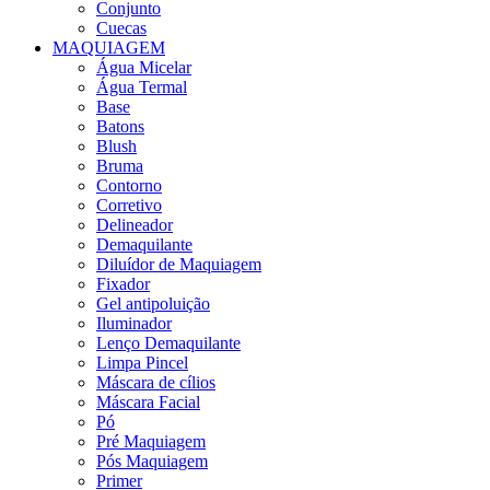
Conjunto
Cuecas
MAQUIAGEM
Água Micelar
Água Termal
Base
Batons
Blush
Bruma
Contorno
Corretivo
Delineador
Demaquilante
Diluídor de Maquiagem
Fixador
Gel antipoluição
Iluminador
Lenço Demaquilante
Limpa Pincel
Máscara de cílios
Máscara Facial
Pó
Pré Maquiagem
Pós Maquiagem
Primer