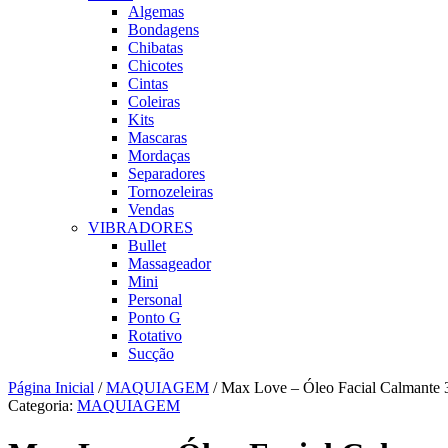
Algemas
Bondagens
Chibatas
Chicotes
Cintas
Coleiras
Kits
Mascaras
Mordaças
Separadores
Tornozeleiras
Vendas
VIBRADORES
Bullet
Massageador
Mini
Personal
Ponto G
Rotativo
Sucção
Página Inicial
/
MAQUIAGEM
/ Max Love – Óleo Facial Calmante 
Categoria:
MAQUIAGEM