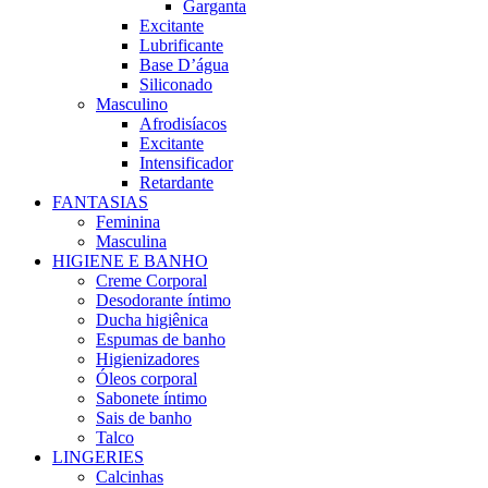
Garganta
Excitante
Lubrificante
Base D’água
Siliconado
Masculino
Afrodisíacos
Excitante
Intensificador
Retardante
FANTASIAS
Feminina
Masculina
HIGIENE E BANHO
Creme Corporal
Desodorante íntimo
Ducha higiênica
Espumas de banho
Higienizadores
Óleos corporal
Sabonete íntimo
Sais de banho
Talco
LINGERIES
Calcinhas