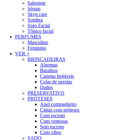
Sabonete
Sérum
Skyn care
Sombra
Soro Facial
Tônico facial
PERFUMES
Masculino
Feminino
VER +
BRINCADEIRAS
Algemas
Baralhos
Canetas beijáveis
Colar de perolas
Dados
PRESERVATIVO
PRÓTESES
Anel companheiro
Cintas com próteses
Com escroto
Com ventosas
Sem escroto
Com vibro
SADO