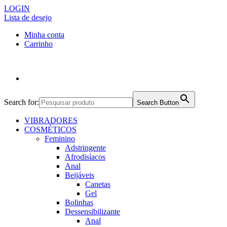
LOGIN
Lista de desejo
Minha conta
Carrinho
Search for:
Search Button
VIBRADORES
COSMÉTICOS
Feminino
Adstringente
Afrodisíacos
Anal
Beijáveis
Canetas
Gel
Bolinhas
Dessensibilizante
Anal