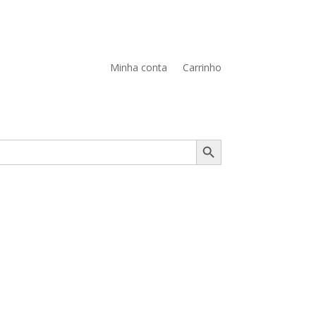
Minha conta
Carrinho
Search Button
PERFUMES
VER +