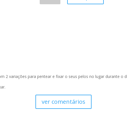
Sobrancelhas
Define
And
Fill
quantidade
m 2 variações para pentear e fixar o seus pelos no lugar durante o d
xar.
ver comentários