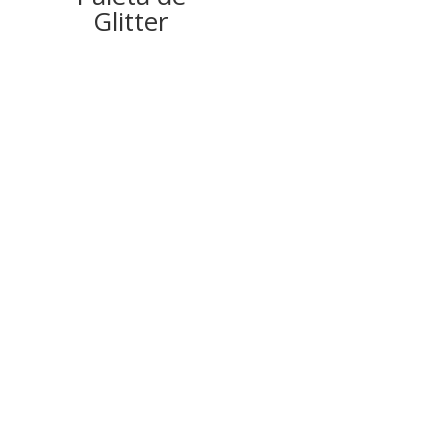
Glitter
Rever
Seja o primeiro a avaliar “MÁSCARA FACIAL PEPINO-
PHÁLLEBEAUTY”