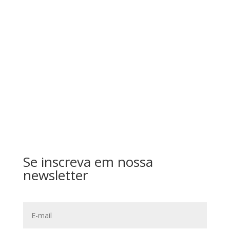
Salvar meus dados neste navegador para a
próxima vez que eu comentar.
Enviar
Se inscreva em nossa
newsletter