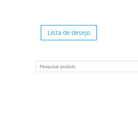
Lista de desejo
Search
for:
S
HIGIENE E BANHO
LINGERIES
MAQUIAGEM