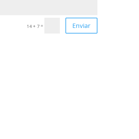
Enviar
=
14 + 7