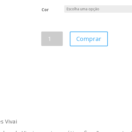
Cor
GLITTER
Comprar
EYESHADOW
-
VIVAI
quantidade
s Vivai