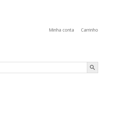
Minha conta
Carrinho
Search Button
PERFUMES
VER +