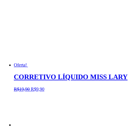
Oferta!
CORRETIVO LÍQUIDO MISS LARY
O
O
R$
19,90
R$
9,90
preço
preço
original
atual
era:
é:
R$19,90.
R$9,90.