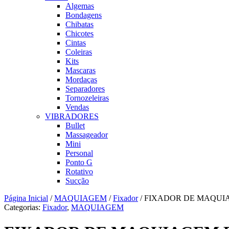
Algemas
Bondagens
Chibatas
Chicotes
Cintas
Coleiras
Kits
Mascaras
Mordaças
Separadores
Tornozeleiras
Vendas
VIBRADORES
Bullet
Massageador
Mini
Personal
Ponto G
Rotativo
Sucção
Página Inicial
/
MAQUIAGEM
/
Fixador
/ FIXADOR DE MAQUI
Categorias:
Fixador
,
MAQUIAGEM