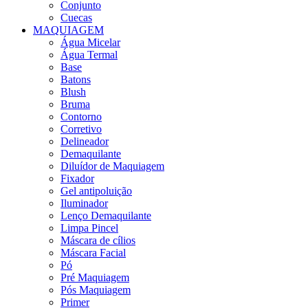
Conjunto
Cuecas
MAQUIAGEM
Água Micelar
Água Termal
Base
Batons
Blush
Bruma
Contorno
Corretivo
Delineador
Demaquilante
Diluídor de Maquiagem
Fixador
Gel antipoluição
Iluminador
Lenço Demaquilante
Limpa Pincel
Máscara de cílios
Máscara Facial
Pó
Pré Maquiagem
Pós Maquiagem
Primer