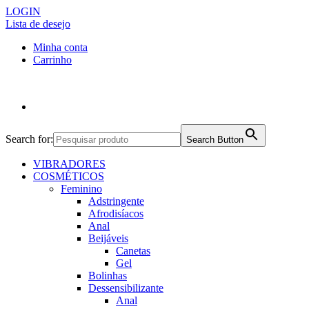
LOGIN
Lista de desejo
Minha conta
Carrinho
Search for:
Search Button
VIBRADORES
COSMÉTICOS
Feminino
Adstringente
Afrodisíacos
Anal
Beijáveis
Canetas
Gel
Bolinhas
Dessensibilizante
Anal