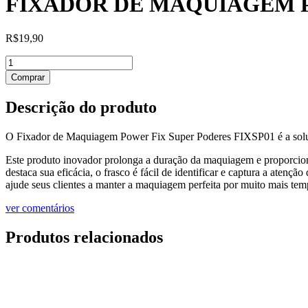
FIXADOR DE MAQUIAGEM 
R$
19,90
FIXADOR
DE
Comprar
MAQUIAGEM
POWER
Descrição do produto
FIX
SUPER
PODERES
O Fixador de Maquiagem Power Fix Super Poderes FIXSP01 é a solução
quantidade
Este produto inovador prolonga a duração da maquiagem e proporcion
destaca sua eficácia, o frasco é fácil de identificar e captura a aten
ajude seus clientes a manter a maquiagem perfeita por muito mais tem
ver comentários
Produtos relacionados