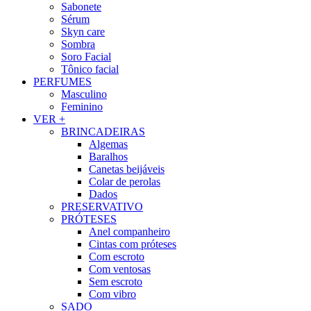
Sabonete
Sérum
Skyn care
Sombra
Soro Facial
Tônico facial
PERFUMES
Masculino
Feminino
VER +
BRINCADEIRAS
Algemas
Baralhos
Canetas beijáveis
Colar de perolas
Dados
PRESERVATIVO
PRÓTESES
Anel companheiro
Cintas com próteses
Com escroto
Com ventosas
Sem escroto
Com vibro
SADO