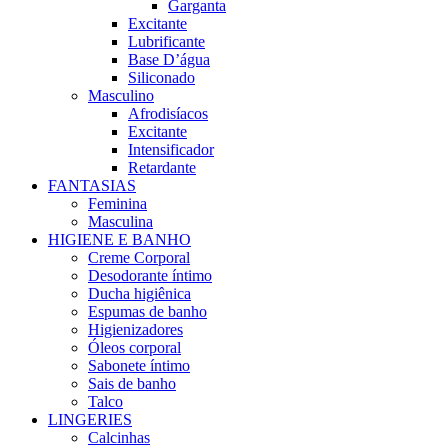
Garganta
Excitante
Lubrificante
Base D’água
Siliconado
Masculino
Afrodisíacos
Excitante
Intensificador
Retardante
FANTASIAS
Feminina
Masculina
HIGIENE E BANHO
Creme Corporal
Desodorante íntimo
Ducha higiênica
Espumas de banho
Higienizadores
Óleos corporal
Sabonete íntimo
Sais de banho
Talco
LINGERIES
Calcinhas