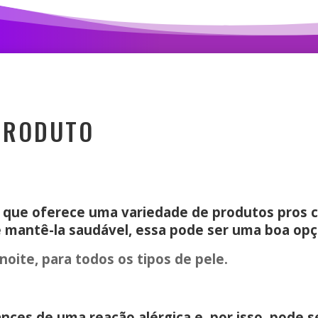
PRODUTO
ue oferece uma variedade de produtos pros cui
e mantê-la saudável, essa pode ser uma boa opç
oite, para todos os tipos de pele.
nces de uma reação alérgica e, por isso, pode s