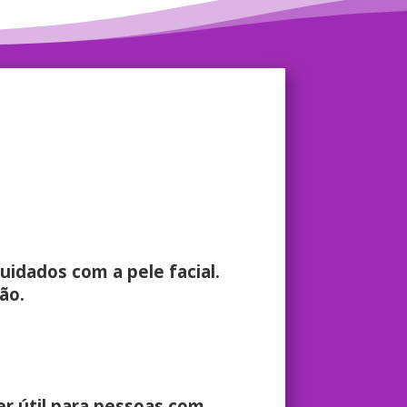
dados com a pele facial.
ão.
er útil para pessoas com