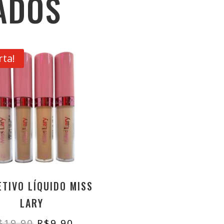
ADOS
rta!
TIVO LÍQUIDO MISS
LARY
O
O
$
19,90
R$
9,90