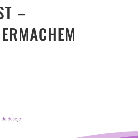
ST –
DERMACHEM
a de desejo