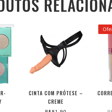
DUTOS RELACION
Ofe
OR-
CINTA COM PRÓTESE –
CORRE
Y
CREME
R$
81,90
R