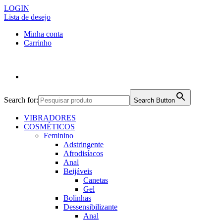
LOGIN
Lista de desejo
Minha conta
Carrinho
Search for:
Search Button
VIBRADORES
COSMÉTICOS
Feminino
Adstringente
Afrodisíacos
Anal
Beijáveis
Canetas
Gel
Bolinhas
Dessensibilizante
Anal