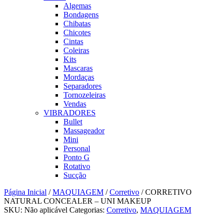
Algemas
Bondagens
Chibatas
Chicotes
Cintas
Coleiras
Kits
Mascaras
Mordaças
Separadores
Tornozeleiras
Vendas
VIBRADORES
Bullet
Massageador
Mini
Personal
Ponto G
Rotativo
Sucção
Página Inicial
/
MAQUIAGEM
/
Corretivo
/ CORRETIVO
NATURAL CONCEALER – UNI MAKEUP
SKU:
Não aplicável
Categorias:
Corretivo
,
MAQUIAGEM