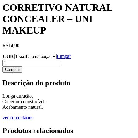
CORRETIVO NATURAL
CONCEALER – UNI
MAKEUP
R$
14,90
COR
Limpar
CORRETIVO
NATURAL
Comprar
CONCEALER
-
Descrição do produto
UNI
MAKEUP
quantidade
Longa duração.
Cobertura construível.
Acabamento natural.
ver comentários
Produtos relacionados