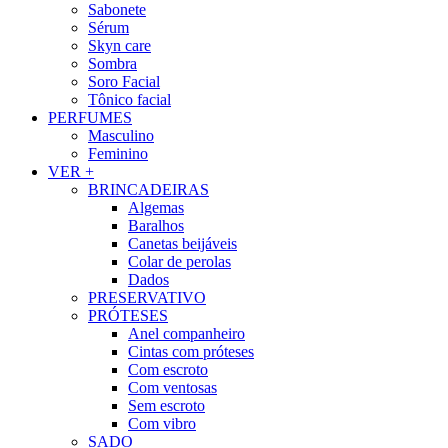
Sabonete
Sérum
Skyn care
Sombra
Soro Facial
Tônico facial
PERFUMES
Masculino
Feminino
VER +
BRINCADEIRAS
Algemas
Baralhos
Canetas beijáveis
Colar de perolas
Dados
PRESERVATIVO
PRÓTESES
Anel companheiro
Cintas com próteses
Com escroto
Com ventosas
Sem escroto
Com vibro
SADO