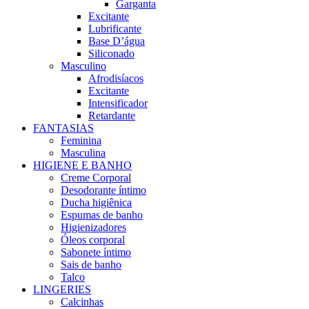
Garganta
Excitante
Lubrificante
Base D’água
Siliconado
Masculino
Afrodisíacos
Excitante
Intensificador
Retardante
FANTASIAS
Feminina
Masculina
HIGIENE E BANHO
Creme Corporal
Desodorante íntimo
Ducha higiênica
Espumas de banho
Higienizadores
Óleos corporal
Sabonete íntimo
Sais de banho
Talco
LINGERIES
Calcinhas