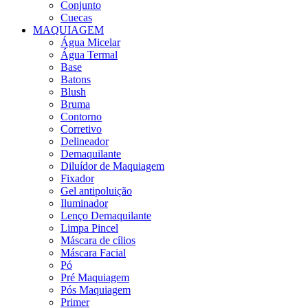
Conjunto
Cuecas
MAQUIAGEM
Água Micelar
Água Termal
Base
Batons
Blush
Bruma
Contorno
Corretivo
Delineador
Demaquilante
Diluídor de Maquiagem
Fixador
Gel antipoluição
Iluminador
Lenço Demaquilante
Limpa Pincel
Máscara de cílios
Máscara Facial
Pó
Pré Maquiagem
Pós Maquiagem
Primer