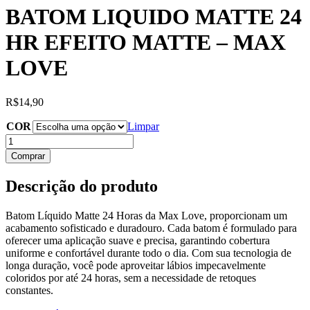
BATOM LIQUIDO MATTE 24
HR EFEITO MATTE – MAX
LOVE
R$
14,90
COR
Limpar
BATOM
LIQUIDO
Comprar
MATTE
24
Descrição do produto
HR
EFEITO
MATTE
Batom Líquido Matte 24 Horas da Max Love, proporcionam um
-
acabamento sofisticado e duradouro. Cada batom é formulado para
MAX
oferecer uma aplicação suave e precisa, garantindo cobertura
LOVE
uniforme e confortável durante todo o dia. Com sua tecnologia de
quantidade
longa duração, você pode aproveitar lábios impecavelmente
coloridos por até 24 horas, sem a necessidade de retoques
constantes.