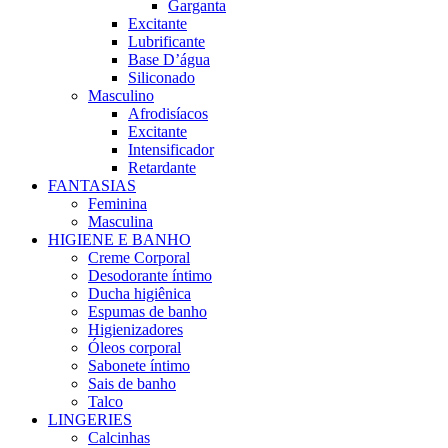
Garganta
Excitante
Lubrificante
Base D’água
Siliconado
Masculino
Afrodisíacos
Excitante
Intensificador
Retardante
FANTASIAS
Feminina
Masculina
HIGIENE E BANHO
Creme Corporal
Desodorante íntimo
Ducha higiênica
Espumas de banho
Higienizadores
Óleos corporal
Sabonete íntimo
Sais de banho
Talco
LINGERIES
Calcinhas