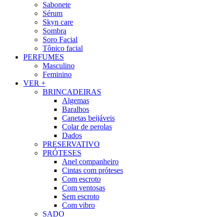
Sabonete
Sérum
Skyn care
Sombra
Soro Facial
Tônico facial
PERFUMES
Masculino
Feminino
VER +
BRINCADEIRAS
Algemas
Baralhos
Canetas beijáveis
Colar de perolas
Dados
PRESERVATIVO
PRÓTESES
Anel companheiro
Cintas com próteses
Com escroto
Com ventosas
Sem escroto
Com vibro
SADO