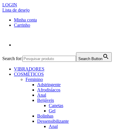
LOGIN
Lista de desejo
Minha conta
Carrinho
Search for:
Search Button
VIBRADORES
COSMÉTICOS
Feminino
Adstringente
Afrodisíacos
Anal
Beijáveis
Canetas
Gel
Bolinhas
Dessensibilizante
Anal