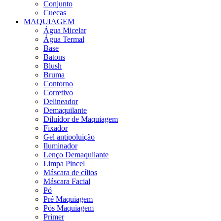
Conjunto
Cuecas
MAQUIAGEM
Água Micelar
Água Termal
Base
Batons
Blush
Bruma
Contorno
Corretivo
Delineador
Demaquilante
Diluídor de Maquiagem
Fixador
Gel antipoluição
Iluminador
Lenço Demaquilante
Limpa Pincel
Máscara de cílios
Máscara Facial
Pó
Pré Maquiagem
Pós Maquiagem
Primer