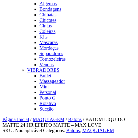
Algemas
Bondagens
Chibatas
Chicotes
Cintas
Coleiras
Kits
Mascaras
Mordaças
Separadores
Tornozeleiras
Vendas
VIBRADORES
Bullet
Massageador
Mini
Personal
Ponto G
Rotativo
Sucção
Página Inicial
/
MAQUIAGEM
/
Batons
/ BATOM LIQUIDO
MATTE 24 HR EFEITO MATTE – MAX LOVE
SKU:
Não aplicável
Categorias:
Batons
,
MAQUIAGEM