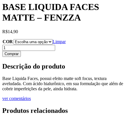
BASE LIQUIDA FACES
MATTE – FENZZA
R$
14,90
COR
Limpar
BASE
LIQUIDA
Comprar
FACES
MATTE
Descrição do produto
-
FENZZA
quantidade
Base Liquida Faces, possui efeito matte soft focus, textura
aveludada. Com ácido hialurônico, em sua formulação que além de
cobrir imperfeições da pele, ainda hidrata.
ver comentários
Produtos relacionados