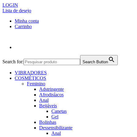
LOGIN
Lista de desejo
Minha conta
Carrinho
Search for:
Search Button
VIBRADORES
COSMÉTICOS
Feminino
Adstringente
Afrodisíacos
Anal
Beijáveis
Canetas
Gel
Bolinhas
Dessensibilizante
Anal