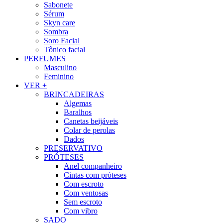
Sabonete
Sérum
Skyn care
Sombra
Soro Facial
Tônico facial
PERFUMES
Masculino
Feminino
VER +
BRINCADEIRAS
Algemas
Baralhos
Canetas beijáveis
Colar de perolas
Dados
PRESERVATIVO
PRÓTESES
Anel companheiro
Cintas com próteses
Com escroto
Com ventosas
Sem escroto
Com vibro
SADO