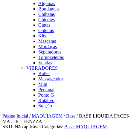
Algemas
Bondagens
Chibatas
Chicotes
Cintas
Coleiras
Kits
Mascaras
Mordaças
Separadores
Tornozeleiras
Vendas
VIBRADORES
Bullet
Massageador
Mini
Personal
Ponto G
Rotativo
Sucção
Página Inicial
/
MAQUIAGEM
/
Base
/ BASE LIQUIDA FACES
MATTE – FENZZA
SKU:
Não aplicável
Categorias:
Base
,
MAQUIAGEM