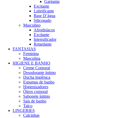
Garganta
Excitante
Lubrificante
Base D’água
Siliconado
Masculino
Afrodisíacos
Excitante
Intensificador
Retardante
FANTASIAS
Feminina
Masculina
HIGIENE E BANHO
Creme Corporal
Desodorante íntimo
Ducha higiênica
Espumas de banho
Higienizadores
Óleos corporal
Sabonete íntimo
Sais de banho
Talco
LINGERIES
Calcinhas