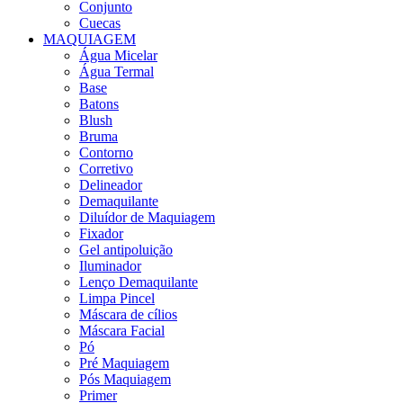
Conjunto
Cuecas
MAQUIAGEM
Água Micelar
Água Termal
Base
Batons
Blush
Bruma
Contorno
Corretivo
Delineador
Demaquilante
Diluídor de Maquiagem
Fixador
Gel antipoluição
Iluminador
Lenço Demaquilante
Limpa Pincel
Máscara de cílios
Máscara Facial
Pó
Pré Maquiagem
Pós Maquiagem
Primer