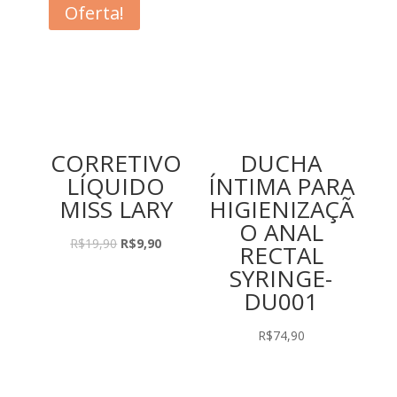
Oferta!
CORRETIVO
DUCHA
LÍQUIDO
ÍNTIMA PARA
MISS LARY
HIGIENIZAÇÃ
O ANAL
O
O
R$
19,90
R$
9,90
RECTAL
preço
preço
SYRINGE-
original
atual
DU001
era:
é:
R$19,90.
R$9,90.
R$
74,90