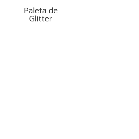
Paleta de
Glitter
Rever
Seja o primeiro a avaliar “50 Tons Gel Excitante