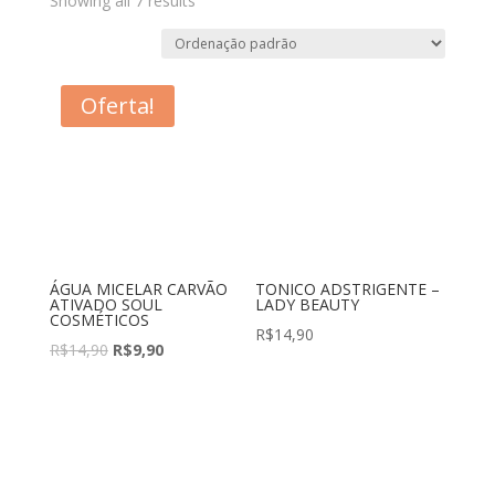
Showing all 7 results
Oferta!
ÁGUA MICELAR CARVÃO
TONICO ADSTRIGENTE –
ATIVADO SOUL
LADY BEAUTY
COSMÉTICOS
R$
14,90
O
O
R$
14,90
R$
9,90
preço
preço
original
atual
era:
é:
R$14,90.
R$9,90.