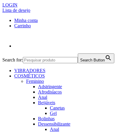
LOGIN
Lista de desejo
Minha conta
Carrinho
Search for:
Search Button
VIBRADORES
COSMÉTICOS
Feminino
Adstringente
Afrodisíacos
Anal
Beijáveis
Canetas
Gel
Bolinhas
Dessensibilizante
Anal