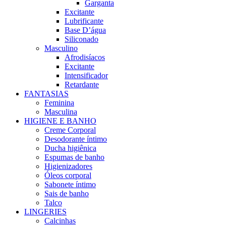
Garganta
Excitante
Lubrificante
Base D’água
Siliconado
Masculino
Afrodisíacos
Excitante
Intensificador
Retardante
FANTASIAS
Feminina
Masculina
HIGIENE E BANHO
Creme Corporal
Desodorante íntimo
Ducha higiênica
Espumas de banho
Higienizadores
Óleos corporal
Sabonete íntimo
Sais de banho
Talco
LINGERIES
Calcinhas