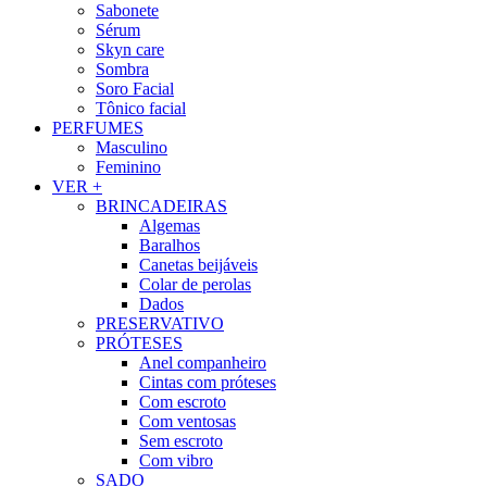
Sabonete
Sérum
Skyn care
Sombra
Soro Facial
Tônico facial
PERFUMES
Masculino
Feminino
VER +
BRINCADEIRAS
Algemas
Baralhos
Canetas beijáveis
Colar de perolas
Dados
PRESERVATIVO
PRÓTESES
Anel companheiro
Cintas com próteses
Com escroto
Com ventosas
Sem escroto
Com vibro
SADO