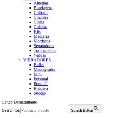
Algemas
Bondagens
Chibatas
Chicotes
Cintas
Coleiras
Kits
Mascaras
Mordaças
Separadores
Tornozeleiras
Vendas
VIBRADORES
Bullet
Massageador
Mini
Personal
Ponto G
Rotativo
Sucção
Lenço Demaquilante
Search for:
Search Button