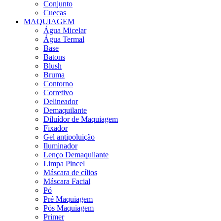
Conjunto
Cuecas
MAQUIAGEM
Água Micelar
Água Termal
Base
Batons
Blush
Bruma
Contorno
Corretivo
Delineador
Demaquilante
Diluídor de Maquiagem
Fixador
Gel antipoluição
Iluminador
Lenço Demaquilante
Limpa Pincel
Máscara de cílios
Máscara Facial
Pó
Pré Maquiagem
Pós Maquiagem
Primer