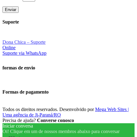
Enviar
Suporte
Dona Chica – Suporte
Online
Suporte via WhatsApp
formas de envio
Formas de pagamento
Todos os direitos reservados. Desenvolvido por
Mega Web Sites |
Uma agência de Ji-Paraná/RO
Precisa de ajuda?
Converse conosco
Iniciar conversa
Oi!
Clique em um de nossos membros abaixo para conversar