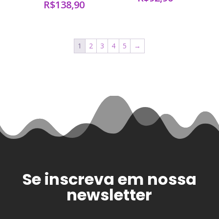
R$
138,90
1
2
3
4
5
→
Se inscreva em nossa
newsletter