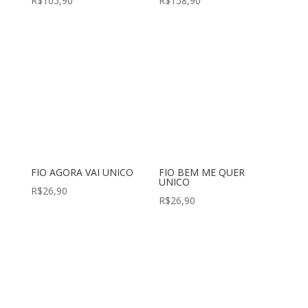
R$
105,90
R$
158,90
FIO AGORA VAI UNICO
FIO BEM ME QUER
UNICO
R$
26,90
R$
26,90