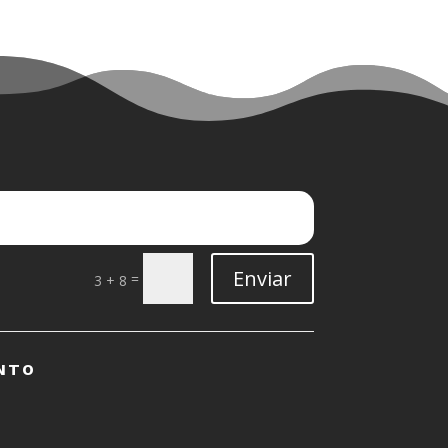
Enviar
=
3 + 8
NTO