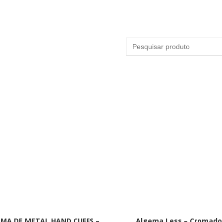
Search
for:
MA DE METAL HAND CUFFS –
Algema Less – Cromado