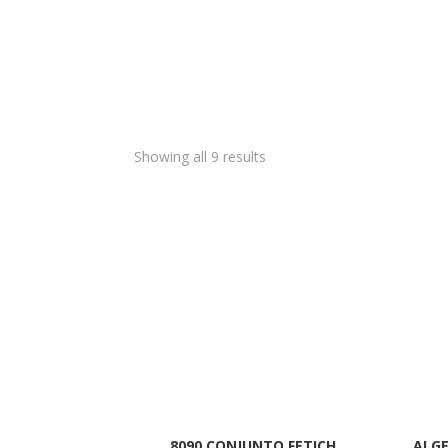
Showing all 9 results
8090 CONJUNTO FETICH
ALGE